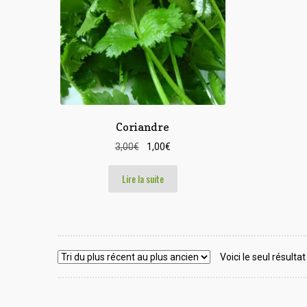
Coriandre
Le
Le
3,00
€
1,00
€
prix
prix
initial
actuel
Lire la suite
était :
est :
3,00€.
1,00€.
Voici le seul résultat