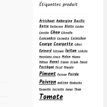
Étiquettes produit
Artichaut
Aubergine
Basilic
Bette
Blette
Betterave
Cardon
Chou
Carotte
Citrouille
Concombre
Cornichon
Coriandre
Courge
Courgette
Céleri
laitue
Epinard
Estragon
Livèche
Melon
Marjolaine vivace
Mizuna
Navet
Mélisse
Oignon
Origan
Panais
Pastèque
Persil
Physalis
Piment
Poirée
Poireau
Poivron
potiron
Rhubarbe
Roquette
Sarriette
Sauge
Thym
Tomate