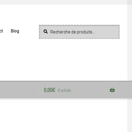
Recherche
Recherche
ct
Blog
pour :
0,00
€
0 article