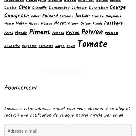
Betterave
Cardon
Chou
Courge
Concombre
Cornichon
Carotte
Citrouille
Coriandre
laitue
Courgette
Epinard
Céleri
Estragon
Livèche
Marjolaine
Navet
Pastèque
Melon
vivace
Mizuna
Mélisse
Oignon
Origan
Panais
Poivron
Piment
Poirée
potiron
Persil
Physalis
Poireau
Tomate
Rhubarbe
Roquette
Sarriette
Sauge
Thym
Abonnement
Saisissez votre adresse e-mail pour vous abonner à ce blog et
recevoir une notification de chaque nouvel article par email.
Adresse
e-