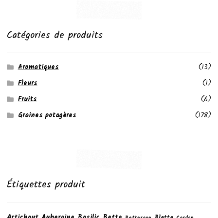
Catégories de produits
Aromatiques
(13)
Fleurs
(1)
Fruits
(6)
Graines potagères
(178)
Étiquettes produit
Artichaut
Aubergine
Basilic
Bette
Blette