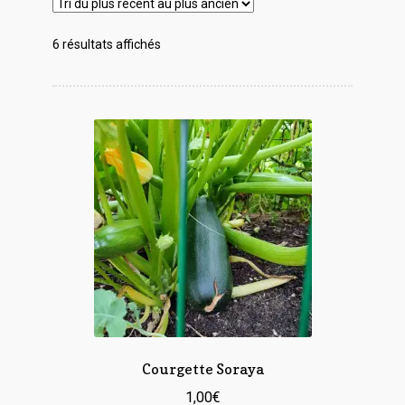
Trié
6 résultats affichés
du
plus
récent
au
plus
ancien
Courgette Soraya
1,00
€