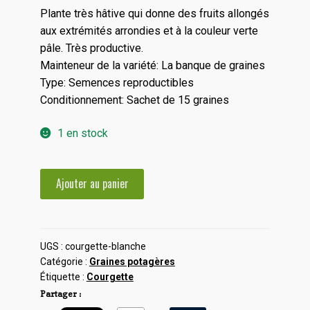
Plante très hâtive qui donne des fruits allongés
aux extrémités arrondies et à la couleur verte
pâle. Très productive.
Mainteneur de la variété: La banque de graines
Type: Semences reproductibles
Conditionnement: Sachet de 15 graines
1 en stock
quantité
Ajouter au panier
de
Courgette
blanche
UGS :
courgette-blanche
Catégorie :
Graines potagères
Étiquette :
Courgette
Partager :