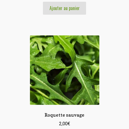
prix
prix
Ajouter au panier
initial
actuel
était :
est :
3,00€.
1,00€.
Roquette sauvage
2,00
€