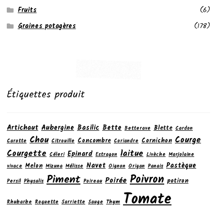
Fruits
(6)
Graines potagères
(178)
Étiquettes produit
Artichaut
Aubergine
Basilic
Bette
Blette
Betterave
Cardon
Chou
Courge
Concombre
Cornichon
Carotte
Citrouille
Coriandre
laitue
Courgette
Epinard
Céleri
Estragon
Livèche
Marjolaine
Navet
Pastèque
Melon
vivace
Mizuna
Mélisse
Oignon
Origan
Panais
Poivron
Piment
Poirée
potiron
Persil
Physalis
Poireau
Tomate
Rhubarbe
Roquette
Sarriette
Sauge
Thym