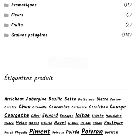
Aromatiques
(13)
Fleurs
(1)
Fruits
(6)
Graines potagères
(178)
Étiquettes produit
Artichaut
Aubergine
Basilic
Bette
Blette
Betterave
Cardon
Chou
Courge
Concombre
Cornichon
Carotte
Citrouille
Coriandre
laitue
Courgette
Epinard
Céleri
Estragon
Livèche
Marjolaine
Navet
Pastèque
Melon
vivace
Mizuna
Mélisse
Oignon
Origan
Panais
Poivron
Piment
Poirée
potiron
Persil
Physalis
Poireau