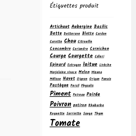
Étiquettes produit
Artichaut
Aubergine
Basilic
Bette
Blette
Betterave
Cardon
Chou
Carotte
Citrouille
Concombre
Cornichon
Coriandre
Courge
Courgette
Céleri
laitue
Epinard
Estragon
Livèche
Melon
Marjolaine vivace
Mizuna
Navet
Mélisse
Oignon
Origan
Panais
Pastèque
Persil
Physalis
Piment
Poirée
Poireau
Poivron
potiron
Rhubarbe
Roquette
Sarriette
Sauge
Thym
Tomate