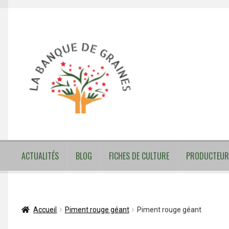
Aller
Aller
à
au
la
contenu
navigation
ACTUALITÉS
BLOG
FICHES DE CULTURE
PRODUCTEUR
Accueil
Piment rouge géant
Piment rouge géant