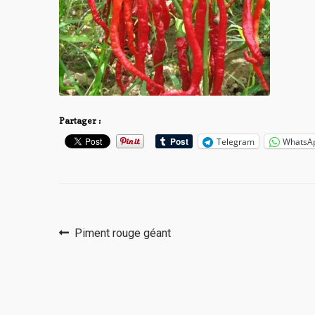
Partager :
Telegram
WhatsA
Navigation
Article
Piment rouge géant
précédent :
de
l’article