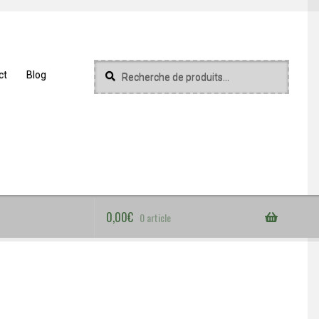
Recherche
Recherche
ct
Blog
pour :
0,00
€
0 article