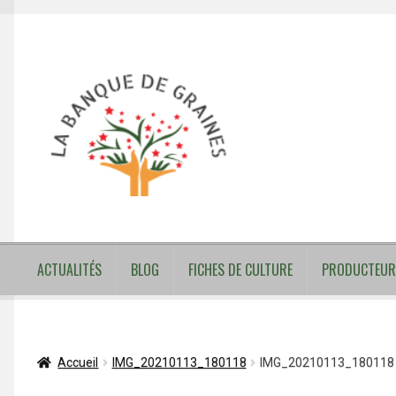
Aller
Aller
à
au
la
contenu
navigation
ACTUALITÉS
BLOG
FICHES DE CULTURE
PRODUCTEUR
Accueil
IMG_20210113_180118
IMG_20210113_180118