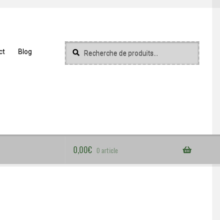
Recherche
Recherche
ct
Blog
pour :
0,00
€
0 article