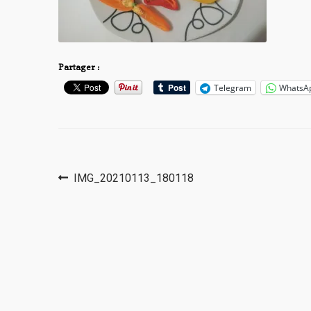
Partager :
Telegram
WhatsA
Navigation
Article
IMG_20210113_180118
précédent :
de
l’article