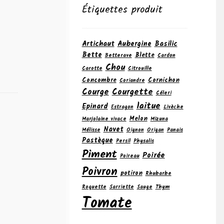
Étiquettes produit
Artichaut
Aubergine
Basilic
Bette
Blette
Betterave
Cardon
Chou
Carotte
Citrouille
Concombre
Cornichon
Coriandre
Courge
Courgette
Céleri
laitue
Epinard
Estragon
Livèche
Melon
Marjolaine vivace
Mizuna
Navet
Mélisse
Oignon
Origan
Panais
Pastèque
Persil
Physalis
Piment
Poirée
Poireau
Poivron
potiron
Rhubarbe
Roquette
Sarriette
Sauge
Thym
Tomate