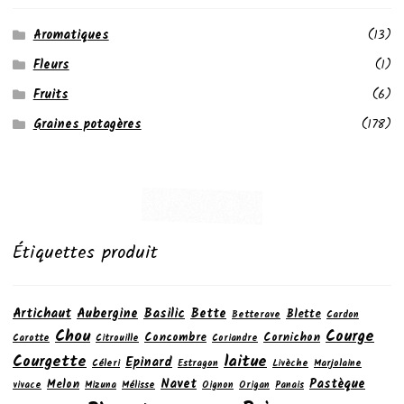
Aromatiques
(13)
Fleurs
(1)
Fruits
(6)
Graines potagères
(178)
Étiquettes produit
Artichaut
Aubergine
Basilic
Bette
Blette
Betterave
Cardon
Chou
Courge
Concombre
Cornichon
Carotte
Citrouille
Coriandre
laitue
Courgette
Epinard
Céleri
Estragon
Livèche
Marjolaine
Navet
Pastèque
Melon
vivace
Mizuna
Mélisse
Oignon
Origan
Panais