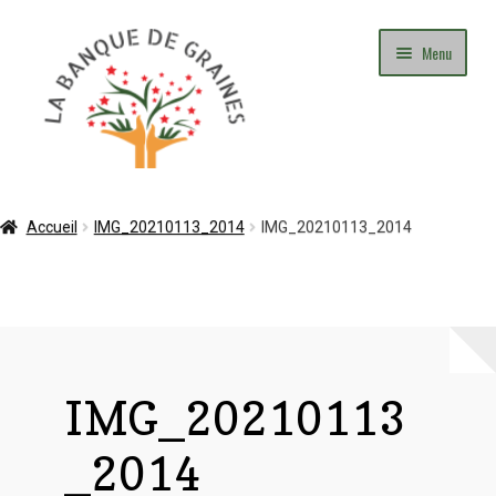
Aller
Aller
Menu
à
au
la
contenu
navigation
Mon Compte
Accueil
IMG_20210113_2014
IMG_20210113_2014
Panier
Commande
Adhésion
IMG_20210113
Contact
_2014
Blog