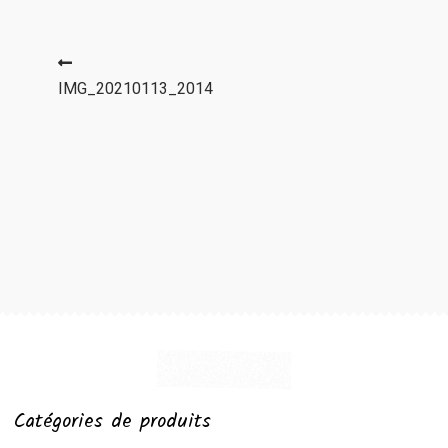
Navigation
Article
précédent :
IMG_20210113_2014
de
l’article
Catégories de produits