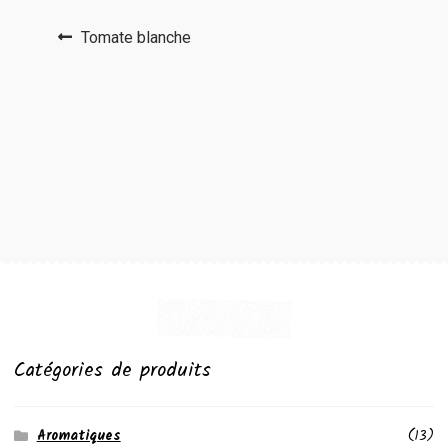
Navigation
Article
Tomate blanche
précédent :
de
l’article
Catégories de produits
Aromatiques
(13)