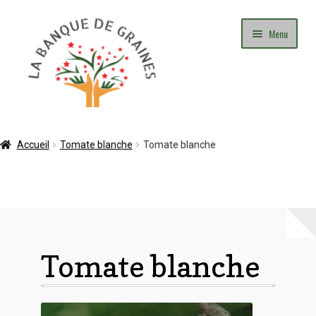
Aller
Aller
Menu
à
au
la
contenu
navigation
Mon Compte
Accueil
Tomate blanche
Tomate blanche
Panier
Commande
Adhésion
Tomate blanche
Contact
Blog