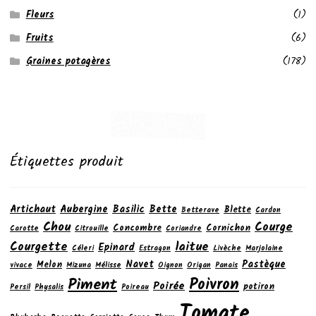
Fleurs
(1)
Fruits
(6)
Graines potagères
(178)
Étiquettes produit
Artichaut
Aubergine
Basilic
Bette
Blette
Betterave
Cardon
Chou
Courge
Concombre
Cornichon
Carotte
Citrouille
Coriandre
laitue
Courgette
Epinard
Céleri
Estragon
Livèche
Marjolaine
Navet
Pastèque
Melon
vivace
Mizuna
Mélisse
Oignon
Origan
Panais
Poivron
Piment
Poirée
potiron
Persil
Physalis
Poireau
Tomate