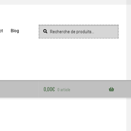
Recherche
Recherche
ct
Blog
pour :
0,00
€
0 article