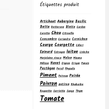
Étiquettes produit
Artichaut
Aubergine
Basilic
Bette
Blette
Betterave
Cardon
Chou
Carotte
Citrouille
Concombre
Cornichon
Coriandre
Courge
Courgette
Céleri
laitue
Epinard
Estragon
Livèche
Melon
Marjolaine vivace
Mizuna
Navet
Mélisse
Oignon
Origan
Panais
Pastèque
Persil
Physalis
Piment
Poirée
Poireau
Poivron
potiron
Rhubarbe
Roquette
Sarriette
Sauge
Thym
Tomate