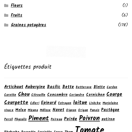
Fleurs
(1)
Fruits
(6)
Graines potagères
(178)
Étiquettes produit
Artichaut
Aubergine
Basilic
Bette
Blette
Betterave
Cardon
Chou
Courge
Concombre
Cornichon
Carotte
Citrouille
Coriandre
laitue
Courgette
Epinard
Céleri
Estragon
Livèche
Marjolaine
Navet
Pastèque
Melon
vivace
Mizuna
Mélisse
Oignon
Origan
Panais
Poivron
Piment
Poirée
potiron
Persil
Physalis
Poireau
Tomate