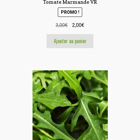
Tomate Marmande VR
PROMO !
Le
Le
3,00
€
2,00
€
prix
prix
Ajouter au panier
initial
actuel
était :
est :
3,00€.
2,00€.