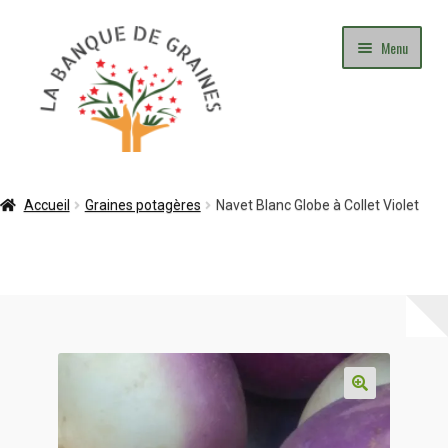
Aller
Aller
Menu
à
au
la
contenu
navigation
Mon Compte
Accueil
Graines potagères
Navet Blanc Globe à Collet Violet
Panier
Commande
Adhésion
Contact
Blog