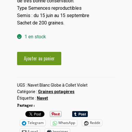
de très bonne conservation.
Type Semences reproductibles
Semis : du 15 juin au 15 septembre
Sachet de 200 graines.
1 en stock
quantité
Ajouter au panier
de
Navet
Blanc
Globe
UGS :
Navet Blanc Globe à Collet Violet
Catégorie :
Graines potagères
à
Étiquette :
Navet
Collet
Partager :
Violet
Telegram
WhatsApp
Reddit
E-mail
Imprimer