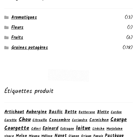
Aromatiques
(13)
Fleurs
(1)
Fruits
(6)
Graines potagères
(178)
Étiquettes produit
Artichaut
Aubergine
Basilic
Bette
Blette
Betterave
Cardon
Chou
Courge
Concombre
Cornichon
Carotte
Citrouille
Coriandre
laitue
Courgette
Epinard
Céleri
Estragon
Livèche
Marjolaine
Navet
Pastèque
Melon
vivace
Mizuna
Mélisse
Oignon
Origan
Panais