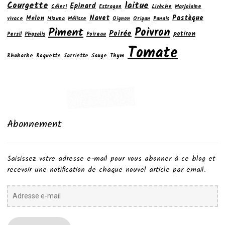
laitue
Courgette
Epinard
Céleri
Estragon
Livèche
Marjolaine
Navet
Pastèque
Melon
vivace
Mizuna
Mélisse
Oignon
Origan
Panais
Poivron
Piment
Poirée
potiron
Persil
Physalis
Poireau
Tomate
Rhubarbe
Roquette
Sarriette
Sauge
Thym
Abonnement
Saisissez votre adresse e-mail pour vous abonner à ce blog et
recevoir une notification de chaque nouvel article par email.
Adresse
e-
mail