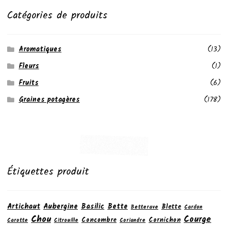
Catégories de produits
Aromatiques
(13)
Fleurs
(1)
Fruits
(6)
Graines potagères
(178)
Étiquettes produit
Artichaut
Aubergine
Basilic
Bette
Blette
Betterave
Cardon
Chou
Courge
Concombre
Cornichon
Carotte
Citrouille
Coriandre