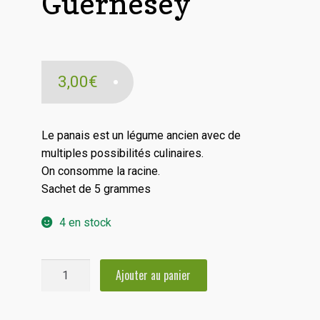
Guernesey
3,00
€
Le panais est un légume ancien avec de
multiples possibilités culinaires.
On consomme la racine.
Sachet de 5 grammes
4 en stock
quantité
Ajouter au panier
de
Panais