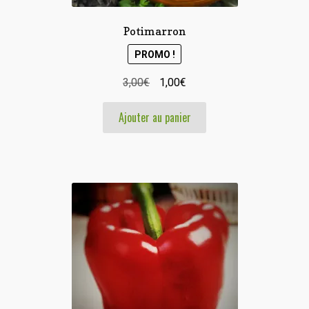
Potimarron
PROMO !
Le
Le
3,00
€
1,00
€
prix
prix
Ajouter au panier
initial
actuel
était :
est :
3,00€.
1,00€.