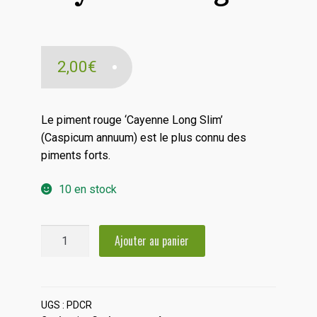
2,00
€
Le piment rouge ‘Cayenne Long Slim’
(Caspicum annuum) est le plus connu des
piments forts.
10 en stock
quantité
Ajouter au panier
de
Piment
de
Cayenne
UGS :
PDCR