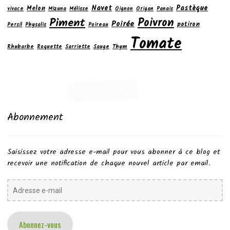
Navet
Pastèque
Melon
vivace
Mizuna
Mélisse
Oignon
Origan
Panais
Poivron
Piment
Poirée
potiron
Persil
Physalis
Poireau
Tomate
Rhubarbe
Roquette
Sarriette
Sauge
Thym
Abonnement
Saisissez votre adresse e-mail pour vous abonner à ce blog et
recevoir une notification de chaque nouvel article par email.
Adresse
e-
mail
Abonnez-vous