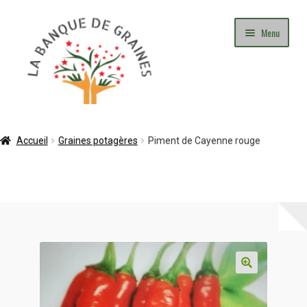
Aller
Aller
Menu
à
au
la
contenu
navigation
Mon Compte
Accueil
Graines potagères
Piment de Cayenne rouge
Panier
Commande
Adhésion
Contact
Blog