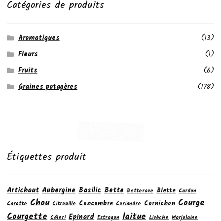
Catégories de produits
Aromatiques
(13)
Fleurs
(1)
Fruits
(6)
Graines potagères
(178)
Étiquettes produit
Artichaut
Aubergine
Basilic
Bette
Blette
Betterave
Cardon
Chou
Courge
Concombre
Cornichon
Carotte
Citrouille
Coriandre
laitue
Courgette
Epinard
Céleri
Estragon
Livèche
Marjolaine