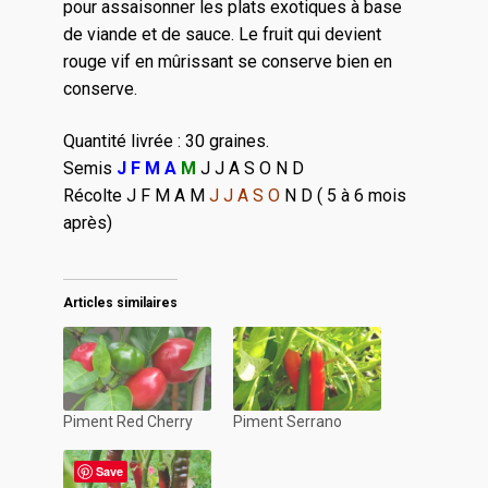
pour assaisonner les plats exotiques à base
de viande et de sauce. Le fruit qui devient
rouge vif en mûrissant se conserve bien en
conserve.
Quantité livrée : 30 graines.
Semis
J F M A
M
J J A S O N D
Récolte J F M A M
J J A S O
N D ( 5 à 6 mois
après)
Articles similaires
Piment Red Cherry
Piment Serrano
Save