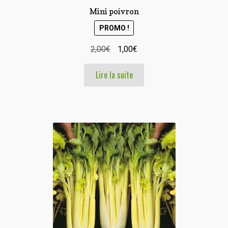
Mini poivron
PROMO !
Le
Le
2,00
€
1,00
€
prix
prix
Lire la suite
initial
actuel
était :
est :
2,00€.
1,00€.