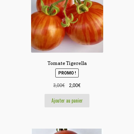
Tomate Tigerella
PROMO !
Le
Le
3,00
€
2,00
€
prix
prix
Ajouter au panier
initial
actuel
était :
est :
3,00€.
2,00€.