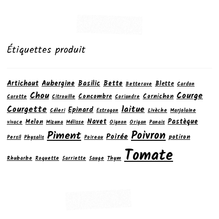
Étiquettes produit
Artichaut
Aubergine
Basilic
Bette
Blette
Betterave
Cardon
Chou
Courge
Concombre
Cornichon
Carotte
Citrouille
Coriandre
laitue
Courgette
Epinard
Céleri
Estragon
Livèche
Marjolaine
Navet
Pastèque
Melon
vivace
Mizuna
Mélisse
Oignon
Origan
Panais
Poivron
Piment
Poirée
potiron
Persil
Physalis
Poireau
Tomate
Rhubarbe
Roquette
Sarriette
Sauge
Thym