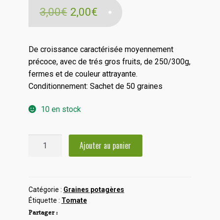
Le
Le
3,00
€
2,00
€
prix
prix
initial
actuel
De croissance caractérisée moyennement
précoce, avec de trés gros fruits, de 250/300g,
était :
est :
fermes et de couleur attrayante.
3,00€.
2,00€.
Conditionnement: Sachet de 50 graines
10 en stock
quantité
Ajouter au panier
de
Tomate
Balarga
Catégorie :
Graines potagères
Étiquette :
Tomate
Partager :