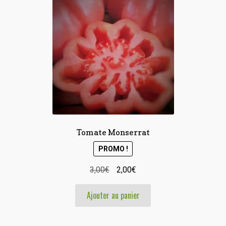
Tomate Monserrat
PROMO !
Le
Le
3,00
€
2,00
€
prix
prix
Ajouter au panier
initial
actuel
était :
est :
3,00€.
2,00€.