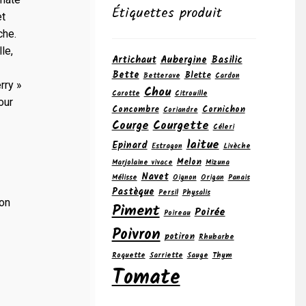
Étiquettes produit
et
che.
le,
Artichaut
Aubergine
Basilic
Bette
Blette
Betterave
Cardon
rry »
Chou
Carotte
Citrouille
our
Concombre
Cornichon
Coriandre
Courge
Courgette
Céleri
laitue
Epinard
Estragon
Livèche
Melon
Marjolaine vivace
Mizuna
Navet
Mélisse
Oignon
Origan
Panais
Pastèque
Persil
Physalis
ion
Piment
Poirée
Poireau
Poivron
potiron
Rhubarbe
Roquette
Sarriette
Sauge
Thym
Tomate