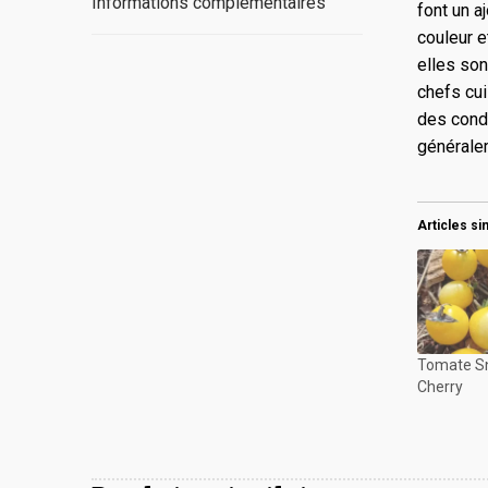
Informations complémentaires
font un a
couleur e
elles son
chefs cui
des condi
généralem
Articles si
Tomate S
Cherry