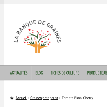
Aller
Aller
à
au
la
contenu
navigation
ACTUALITÉS
BLOG
FICHES DE CULTURE
PRODUCTEUR
Accueil
Graines potagères
Tomate Black Cherry