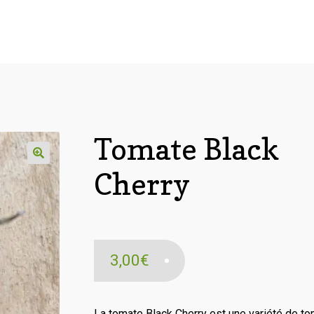
Tomate Black
Cherry
3,00
€
La tomate Black Cherry est une variété de t