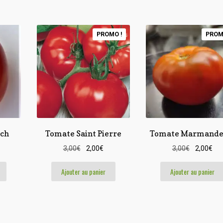
PROMO !
PROM
ch
Tomate Saint Pierre
Tomate Marmande
Le
Le
Le
Le
3,00
€
2,00
€
3,00
€
2,00
€
prix
prix
prix
pri
initial
actuel
initial
act
Ajouter au panier
Ajouter au panier
était :
est :
était :
est 
3,00€.
2,00€.
3,00€.
2,0