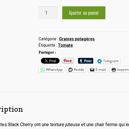
quantité
Ajouter au panier
de
Tomate
Black
Cherry
Catégorie :
Graines potagères
Étiquette :
Tomate
Partager :
Telegram
WhatsApp
Reddit
E-mail
Imprim
ription
es Black Cherry ont une texture juteuse et une chair ferme qui e