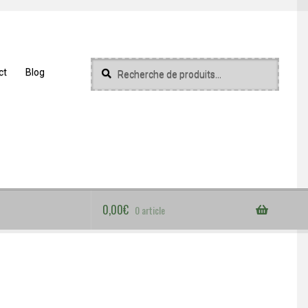
Recherche
Recherche
ct
Blog
pour :
0,00
€
0 article