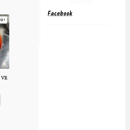
Facebook
O !
 VR
x
uel
:
0€.