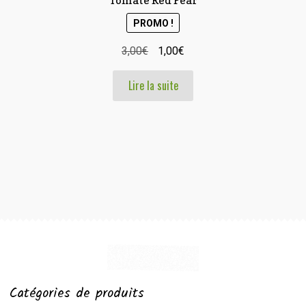
Tomate Red Pear
PROMO !
Le
Le
3,00
€
1,00
€
prix
prix
Lire la suite
initial
actuel
était :
est :
3,00€.
1,00€.
Catégories de produits