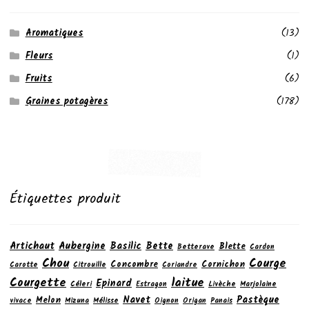
Aromatiques
(13)
Fleurs
(1)
Fruits
(6)
Graines potagères
(178)
Étiquettes produit
Artichaut
Aubergine
Basilic
Bette
Blette
Betterave
Cardon
Chou
Courge
Concombre
Cornichon
Carotte
Citrouille
Coriandre
laitue
Courgette
Epinard
Céleri
Estragon
Livèche
Marjolaine
Navet
Pastèque
Melon
vivace
Mizuna
Mélisse
Oignon
Origan
Panais