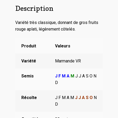
Description
Variété très classique, donnant de gros fruits
rouge aplati, légèrement côtelés.
Produit
Valeurs
Variété
Marmande VR
Semis
J F M A
M
J J A S O N
D
Récolte
J F M A M
J J A S O
N
D