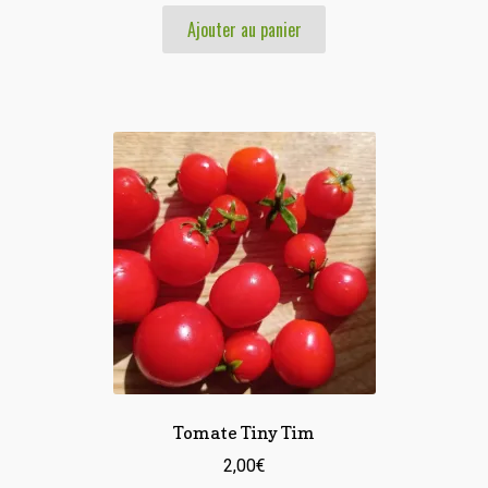
prix
prix
Ajouter au panier
initial
actuel
était :
est :
3,00€.
2,00€.
Tomate Tiny Tim
2,00
€