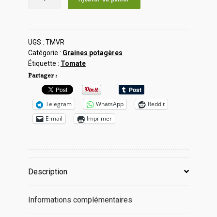
de
Tomate
Marmande
VR
UGS :
TMVR
Catégorie :
Graines potagères
Étiquette :
Tomate
Partager :
Telegram
WhatsApp
Reddit
E-mail
Imprimer
Description
Informations complémentaires