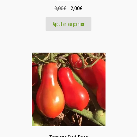
Le
Le
3,00
€
2,00
€
prix
prix
Ajouter au panier
initial
actuel
était :
est :
3,00€.
2,00€.