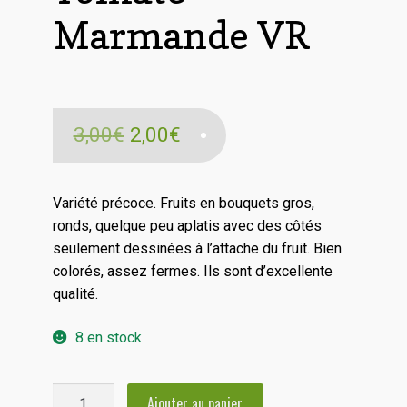
Marmande VR
Le
Le
3,00
€
2,00
€
prix
prix
initial
actuel
Variété précoce. Fruits en bouquets gros,
ronds, quelque peu aplatis avec des côtés
était :
est :
seulement dessinées à l’attache du fruit. Bien
3,00€.
2,00€.
colorés, assez fermes. Ils sont d’excellente
qualité.
8 en stock
quantité
Ajouter au panier