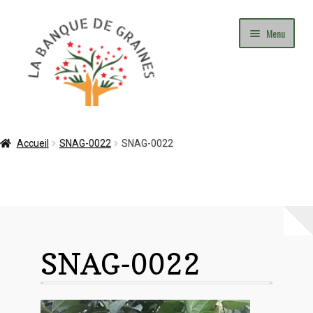
Aller
Aller
Menu
à
au
la
contenu
navigation
Mon Compte
Accueil
SNAG-0022
SNAG-0022
Panier
Commande
Adhésion
SNAG-0022
Contact
Blog