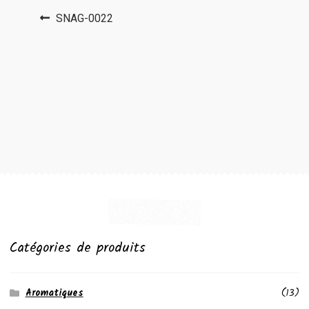
Navigation
Article
SNAG-0022
précédent :
de
l’article
Catégories de produits
Aromatiques
(13)