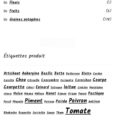
Fleurs
(1)
Fruits
(6)
Graines potagères
(178)
Étiquettes produit
Artichaut
Aubergine
Basilic
Bette
Blette
Betterave
Cardon
Chou
Courge
Concombre
Cornichon
Carotte
Citrouille
Coriandre
laitue
Courgette
Epinard
Céleri
Estragon
Livèche
Marjolaine
Navet
Pastèque
Melon
vivace
Mizuna
Mélisse
Oignon
Origan
Panais
Poivron
Piment
Poirée
potiron
Persil
Physalis
Poireau
Tomate
Rhubarbe
Roquette
Sarriette
Sauge
Thym