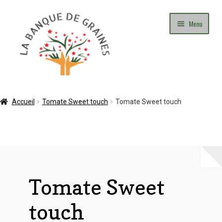
Aller
Aller
Menu
à
au
la
contenu
navigation
Mon Compte
Accueil
Tomate Sweet touch
Tomate Sweet touch
Panier
Commande
Adhésion
Tomate Sweet
Contact
touch
Blog