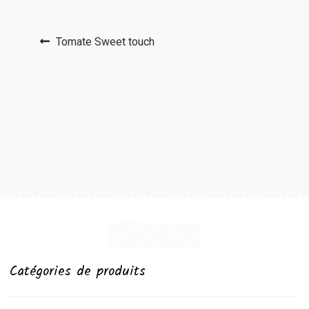
Navigation
Article
Tomate Sweet touch
précédent :
de
l’article
Catégories de produits