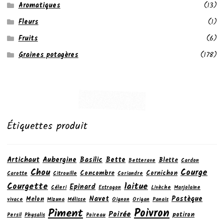
Aromatiques
(13)
Fleurs
(1)
Fruits
(6)
Graines potagères
(178)
Étiquettes produit
Artichaut
Aubergine
Basilic
Bette
Blette
Betterave
Cardon
Chou
Courge
Concombre
Cornichon
Carotte
Citrouille
Coriandre
laitue
Courgette
Epinard
Céleri
Estragon
Livèche
Marjolaine
Navet
Pastèque
Melon
vivace
Mizuna
Mélisse
Oignon
Origan
Panais
Poivron
Piment
Poirée
potiron
Persil
Physalis
Poireau