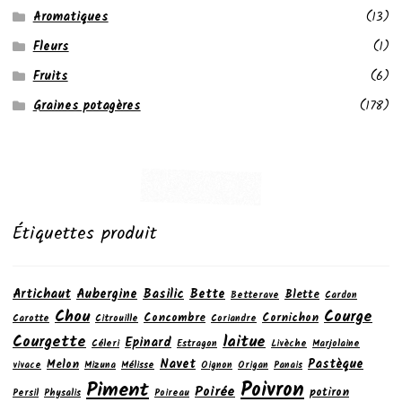
Aromatiques
(13)
Fleurs
(1)
Fruits
(6)
Graines potagères
(178)
Étiquettes produit
Artichaut
Aubergine
Basilic
Bette
Blette
Betterave
Cardon
Chou
Courge
Concombre
Cornichon
Carotte
Citrouille
Coriandre
laitue
Courgette
Epinard
Céleri
Estragon
Livèche
Marjolaine
Navet
Pastèque
Melon
vivace
Mizuna
Mélisse
Oignon
Origan
Panais
Poivron
Piment
Poirée
potiron
Persil
Physalis
Poireau