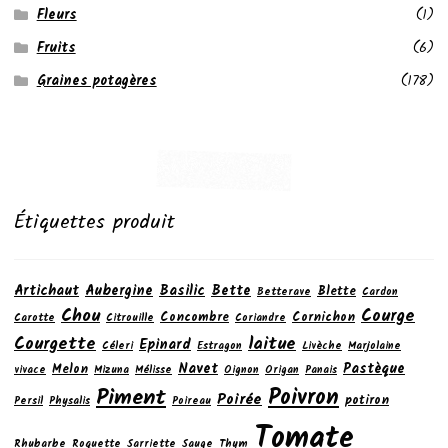
Fleurs
(1)
Fruits
(6)
Graines potagères
(178)
Étiquettes produit
Artichaut
Aubergine
Basilic
Bette
Blette
Betterave
Cardon
Chou
Courge
Concombre
Cornichon
Carotte
Citrouille
Coriandre
laitue
Courgette
Epinard
Céleri
Estragon
Livèche
Marjolaine
Navet
Pastèque
Melon
vivace
Mizuna
Mélisse
Oignon
Origan
Panais
Poivron
Piment
Poirée
potiron
Persil
Physalis
Poireau
Tomate
Rhubarbe
Roquette
Sarriette
Sauge
Thym