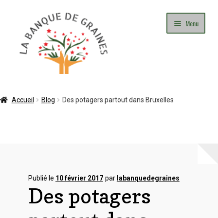
Aller
Aller
Menu
à
au
la
contenu
navigation
Mon Compte
Accueil
Blog
Des potagers partout dans Bruxelles
Panier
Commande
Adhésion
Publié le
10 février 2017
par
labanquedegraines
Des potagers
Contact
Blog