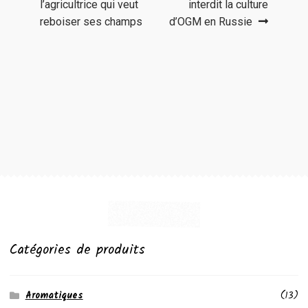
précédent :
suivant :
l’agricultrice qui veut
interdit la culture
de
reboiser ses champs
d’OGM en Russie
l’article
Catégories de produits
Aromatiques
(13)