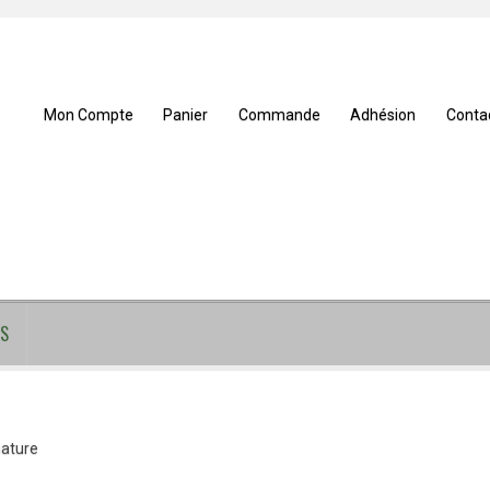
Mon Compte
Panier
Commande
Adhésion
Conta
S
nature