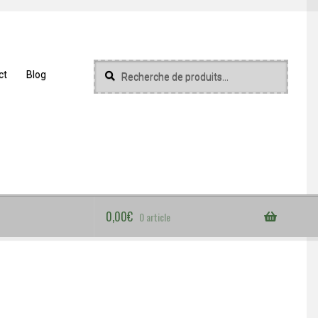
Recherche
Recherche
ct
Blog
pour :
0,00
€
0 article