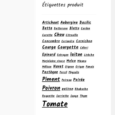
Étiquettes produit
Artichaut
Aubergine
Basilic
Bette
Blette
Betterave
Cardon
Chou
Carotte
Citrouille
Concombre
Cornichon
Coriandre
Courge
Courgette
Céleri
laitue
Epinard
Estragon
Livèche
Melon
Marjolaine vivace
Mizuna
Navet
Mélisse
Oignon
Origan
Panais
Pastèque
Persil
Physalis
Piment
Poirée
Poireau
Poivron
potiron
Rhubarbe
Roquette
Sarriette
Sauge
Thym
Tomate