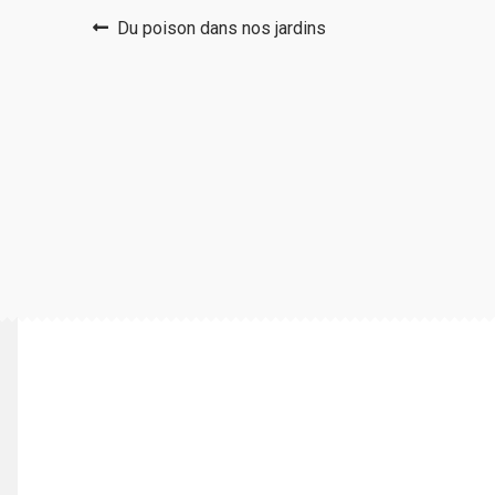
Navigation
Article
Du poison dans nos jardins
précédent :
de
l’article