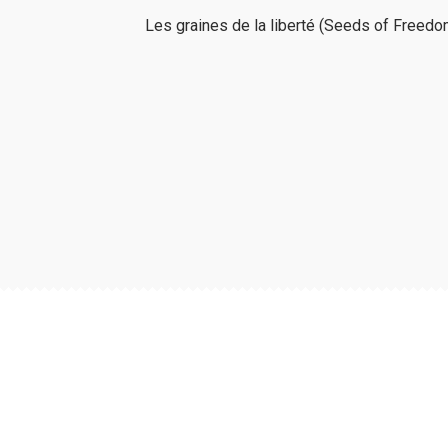
Article
Les graines de la liberté (Seeds of Freedo
suivant :