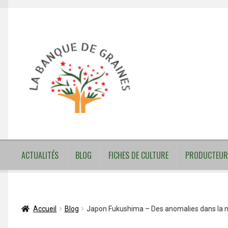
Aller
Aller
à
au
la
contenu
navigation
ACTUALITÉS
BLOG
FICHES DE CULTURE
PRODUCTEUR
Accueil
Blog
Japon Fukushima – Des anomalies dans la 