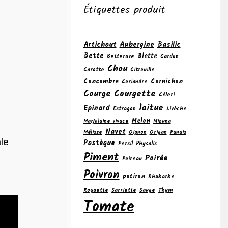
Étiquettes produit
Artichaut
Aubergine
Basilic
Bette
Blette
Betterave
Cardon
Chou
Carotte
Citrouille
Concombre
Cornichon
Coriandre
Courge
Courgette
Céleri
laitue
Epinard
Estragon
Livèche
Melon
Marjolaine vivace
Mizuna
Navet
Mélisse
Oignon
Origan
Panais
le
Pastèque
Persil
Physalis
Piment
Poirée
Poireau
Poivron
potiron
Rhubarbe
Roquette
Sarriette
Sauge
Thym
Tomate