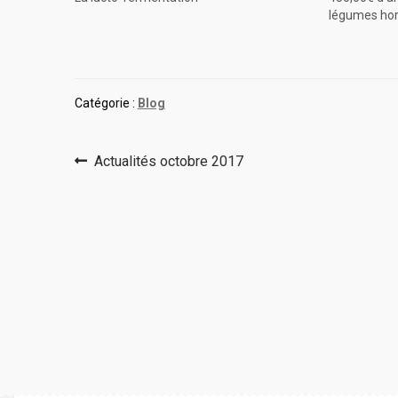
légumes hors
Catégorie :
Blog
Navigation
Article
Actualités octobre 2017
précédent :
de
l’article