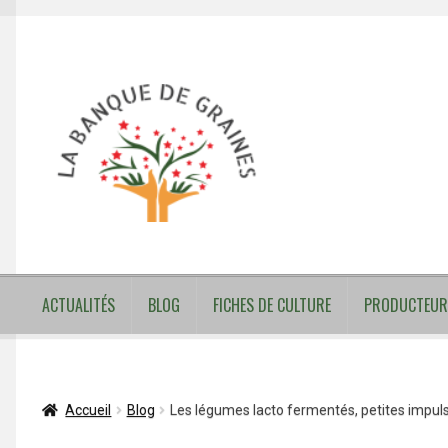
Aller
Aller
à
au
la
contenu
navigation
ACTUALITÉS
BLOG
FICHES DE CULTURE
PRODUCTEUR
Accueil
Blog
Les légumes lacto fermentés, petites impuls