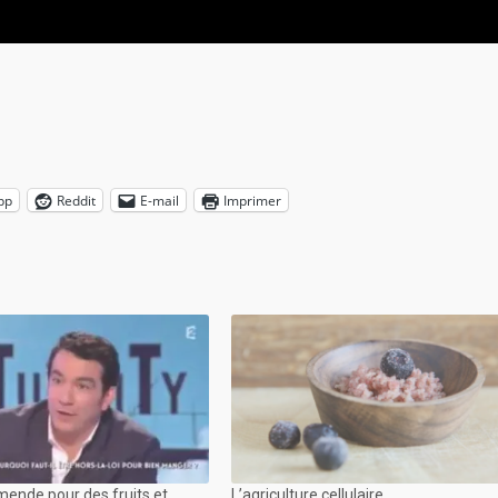
pp
Reddit
E-mail
Imprimer
mende pour des fruits et
L’agriculture cellulaire