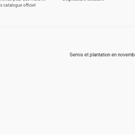
 catalogue officiel
Article
Semis et plantation en novemb
suivant :