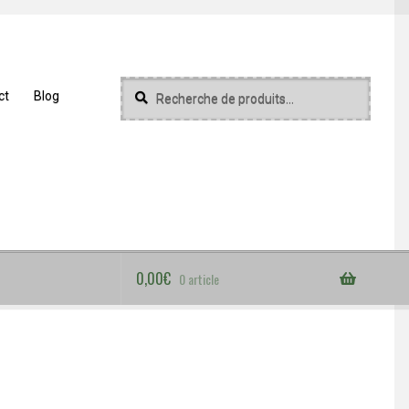
Recherche
Recherche
ct
Blog
pour :
0,00
€
0 article