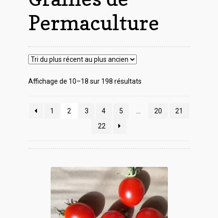
Permaculture
Trié
Affichage de 10–18 sur 198 résultats
du
plus
1
2
3
4
5
…
20
21
récent
au
22
plus
ancien