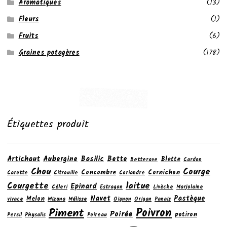
Aromatiques
(13)
Fleurs
(1)
Fruits
(6)
Graines potagères
(178)
Étiquettes produit
Artichaut
Aubergine
Basilic
Bette
Blette
Betterave
Cardon
Chou
Courge
Concombre
Cornichon
Carotte
Citrouille
Coriandre
laitue
Courgette
Epinard
Céleri
Estragon
Livèche
Marjolaine
Navet
Pastèque
Melon
vivace
Mizuna
Mélisse
Oignon
Origan
Panais
Poivron
Piment
Poirée
potiron
Persil
Physalis
Poireau