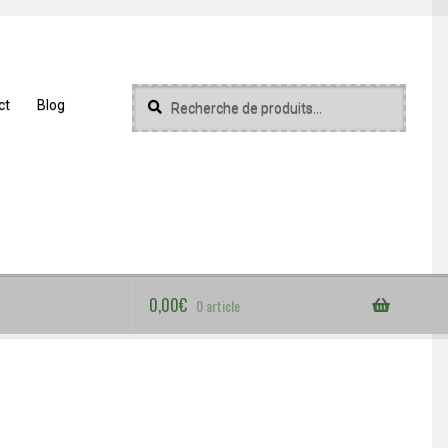
Recherche
Recherche
ct
Blog
pour :
0,00
€
0 article