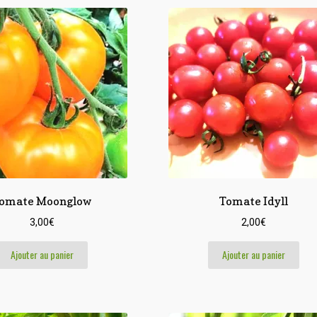
plus
ancien
omate Moonglow
Tomate Idyll
3,00
€
2,00
€
Ajouter au panier
Ajouter au panier