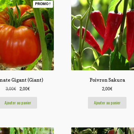
PROMO !
ate Gigant (Giant)
Poivron Sakura
Le
Le
3,00
€
2,00
€
2,00
€
prix
prix
initial
actuel
Ajouter au panier
Ajouter au panier
était :
est :
3,00€.
2,00€.