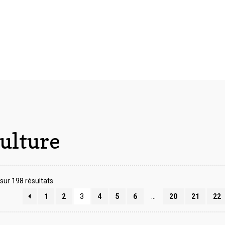
ulture
Trié
sur 198 résultats
du
1
2
3
4
5
6
…
20
21
22
plus
récent
au