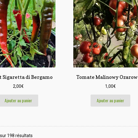
 Sigaretta di Bergamo
Tomate Malinowy Ozarow
2,00
€
1,00
€
Ajouter au panier
Ajouter au panier
Trié
sur 198 résultats