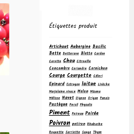
Étiquettes produit
Artichaut
Aubergine
Basilic
Bette
Blette
Betterave
Cardon
Chou
Carotte
Citrouille
Concombre
Cornichon
Coriandre
Courge
Courgette
Céleri
laitue
Epinard
Estragon
Livèche
Melon
Marjolaine vivace
Mizuna
Navet
Mélisse
Oignon
Origan
Panais
Pastèque
Persil
Physalis
Piment
Poirée
Poireau
Poivron
potiron
Rhubarbe
Roquette
Sarriette
Sauge
Thym