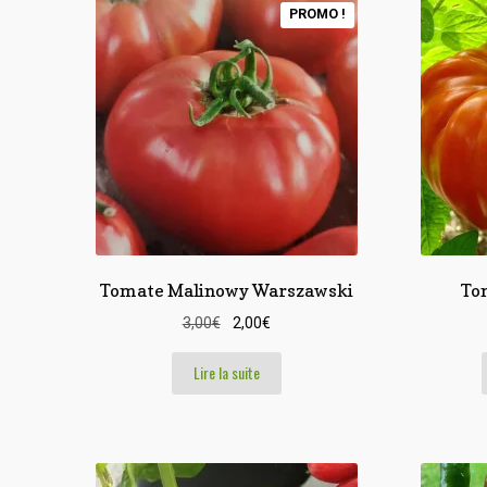
PROMO !
Tomate Malinowy Warszawski
Tom
Le
Le
3,00
€
2,00
€
prix
prix
initial
actuel
Lire la suite
était :
est :
3,00€.
2,00€.