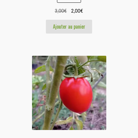
Le
Le
3,00
€
2,00
€
prix
prix
Ajouter au panier
initial
actuel
était :
est :
3,00€.
2,00€.