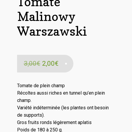
Tomate
Malinowy
Warszawski
Le
Le
3,00
€
2,00
€
prix
prix
initial
actuel
Tomate de plein champ
Récoltes aussi riches en tunnel qu’en plein
était :
est :
champ.
3,00€.
2,00€.
Variété indéterminée (les plantes ont besoin
de supports).
Gros fruits ronds légèrement aplatis
Poids de 180 à 250 g.