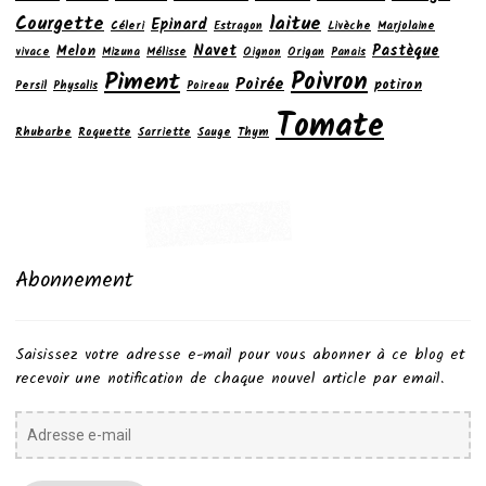
laitue
Courgette
Epinard
Céleri
Estragon
Livèche
Marjolaine
Navet
Pastèque
Melon
vivace
Mizuna
Mélisse
Oignon
Origan
Panais
Poivron
Piment
Poirée
potiron
Persil
Physalis
Poireau
Tomate
Rhubarbe
Roquette
Sarriette
Sauge
Thym
Abonnement
Saisissez votre adresse e-mail pour vous abonner à ce blog et
recevoir une notification de chaque nouvel article par email.
Adresse
e-
mail