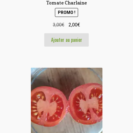
Tomate Charlaine
PROMO !
Le
Le
3,00
€
2,00
€
prix
prix
Ajouter au panier
initial
actuel
était :
est :
3,00€.
2,00€.