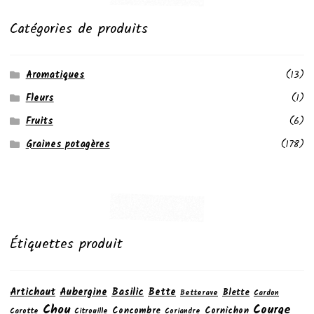
Catégories de produits
Aromatiques
(13)
Fleurs
(1)
Fruits
(6)
Graines potagères
(178)
Étiquettes produit
Artichaut
Aubergine
Basilic
Bette
Blette
Betterave
Cardon
Chou
Courge
Concombre
Cornichon
Carotte
Citrouille
Coriandre