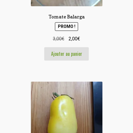
Tomate Balarga
PROMO !
Le
Le
3,00
€
2,00
€
prix
prix
Ajouter au panier
initial
actuel
était :
est :
3,00€.
2,00€.