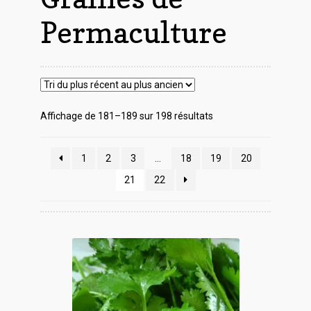
Permaculture
Trié
Affichage de 181–189 sur 198 résultats
du
plus
1
2
3
…
18
19
20
récent
au
21
22
plus
ancien