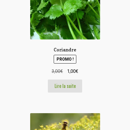
Coriandre
PROMO !
Le
Le
3,00
€
1,00
€
prix
prix
Lire la suite
initial
actuel
était :
est :
3,00€.
1,00€.