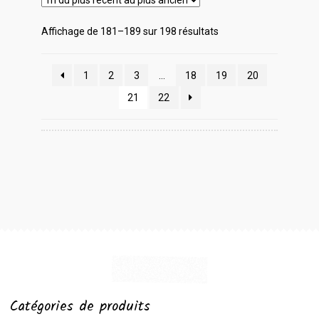
Trié
Affichage de 181–189 sur 198 résultats
du
plus
1
2
3
…
18
19
20
récent
au
21
22
plus
ancien
Catégories de produits