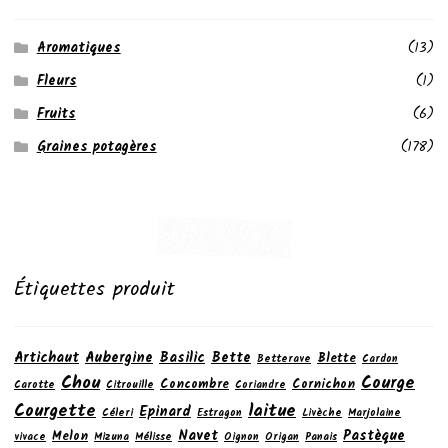
Aromatiques
(13)
Fleurs
(1)
Fruits
(6)
Graines potagères
(178)
Étiquettes produit
Artichaut
Aubergine
Basilic
Bette
Blette
Betterave
Cardon
Chou
Courge
Concombre
Cornichon
Carotte
Citrouille
Coriandre
laitue
Courgette
Epinard
Céleri
Estragon
Livèche
Marjolaine
Navet
Pastèque
Melon
vivace
Mizuna
Mélisse
Oignon
Origan
Panais