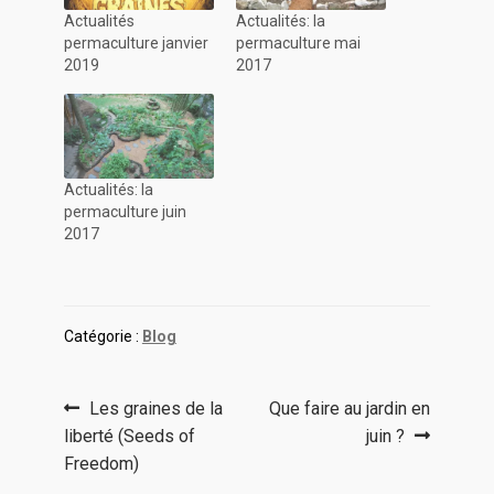
Actualités
Actualités: la
permaculture janvier
permaculture mai
2019
2017
Actualités: la
permaculture juin
2017
Catégorie :
Blog
Navigation
Article
Article
Les graines de la
Que faire au jardin en
précédent :
suivant :
liberté (Seeds of
juin ?
de
Freedom)