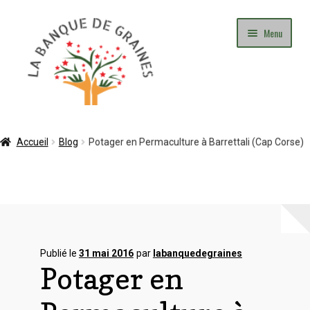
Aller
Aller
Menu
à
au
la
contenu
navigation
Mon Compte
Accueil
Blog
Potager en Permaculture à Barrettali (Cap Corse)
Panier
Commande
Adhésion
Publié le
31 mai 2016
par
labanquedegraines
Potager en
Contact
Blog