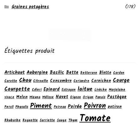
Graines potagères
(178)
Étiquettes produit
Artichaut
Aubergine
Basilic
Bette
Blette
Betterave
Cardon
Chou
Courge
Concombre
Cornichon
Carotte
Citrouille
Coriandre
laitue
Courgette
Epinard
Céleri
Estragon
Livèche
Marjolaine
Navet
Pastèque
Melon
vivace
Mizuna
Mélisse
Oignon
Origan
Panais
Poivron
Piment
Poirée
potiron
Persil
Physalis
Poireau
Tomate
Rhubarbe
Roquette
Sarriette
Sauge
Thym