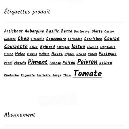
Étiquettes produit
Artichaut
Aubergine
Basilic
Bette
Blette
Betterave
Cardon
Chou
Courge
Concombre
Cornichon
Carotte
Citrouille
Coriandre
laitue
Courgette
Epinard
Céleri
Estragon
Livèche
Marjolaine
Navet
Pastèque
Melon
vivace
Mizuna
Mélisse
Oignon
Origan
Panais
Poivron
Piment
Poirée
potiron
Persil
Physalis
Poireau
Tomate
Rhubarbe
Roquette
Sarriette
Sauge
Thym
Abonnement