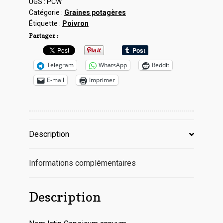
Wonder
UGS :
PCW
Catégorie :
Graines potagères
Étiquette :
Poivron
Partager :
Telegram
WhatsApp
Reddit
E-mail
Imprimer
Description
Informations complémentaires
Description