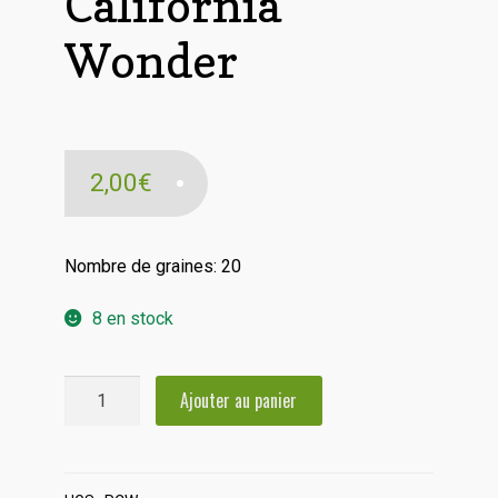
California
Wonder
2,00
€
Nombre de graines: 20
8 en stock
quantité
Ajouter au panier
de
Poivron
California