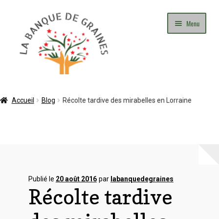
Aller
Aller
Menu
à
au
la
contenu
navigation
Mon Compte
Accueil
Blog
Récolte tardive des mirabelles en Lorraine
Panier
Commande
Adhésion
Publié le
20 août 2016
par
labanquedegraines
Récolte tardive
Contact
Blog