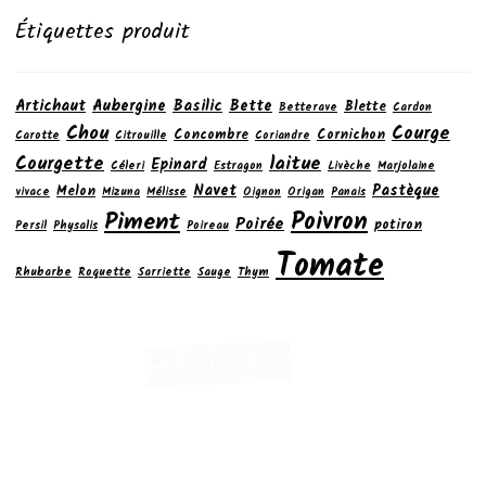
Étiquettes produit
Artichaut
Aubergine
Basilic
Bette
Blette
Betterave
Cardon
Chou
Courge
Concombre
Cornichon
Carotte
Citrouille
Coriandre
laitue
Courgette
Epinard
Céleri
Estragon
Livèche
Marjolaine
Navet
Pastèque
Melon
vivace
Mizuna
Mélisse
Oignon
Origan
Panais
Poivron
Piment
Poirée
potiron
Persil
Physalis
Poireau
Tomate
Rhubarbe
Roquette
Sarriette
Sauge
Thym