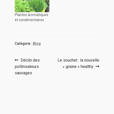
Plantes aromatiques
et condimentaires
Catégorie :
Blog
Navigation
Article
Article
Déclin des
Le souchet : la nouvelle
précédent :
suivant :
pollinisateurs
« graine » healthy
de
sauvages
l’article