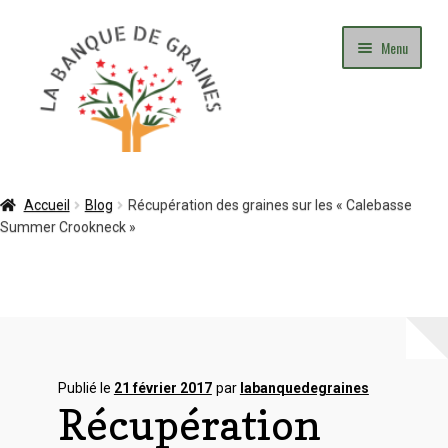
Aller
Aller
Menu
à
au
la
contenu
navigation
Mon Compte
Accueil
Blog
Récupération des graines sur les « Calebasse
Summer Crookneck »
Panier
Commande
Adhésion
Contact
Publié le
21 février 2017
par
labanquedegraines
Récupération
Blog