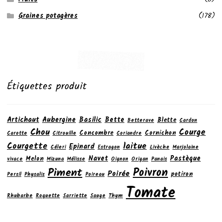
Graines potagères
(178)
Étiquettes produit
Artichaut
Aubergine
Basilic
Bette
Blette
Betterave
Cardon
Chou
Courge
Concombre
Cornichon
Carotte
Citrouille
Coriandre
laitue
Courgette
Epinard
Céleri
Estragon
Livèche
Marjolaine
Navet
Pastèque
Melon
vivace
Mizuna
Mélisse
Oignon
Origan
Panais
Poivron
Piment
Poirée
potiron
Persil
Physalis
Poireau
Tomate
Rhubarbe
Roquette
Sarriette
Sauge
Thym