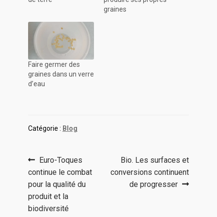
graines
Faire germer des
graines dans un verre
d’eau
Catégorie :
Blog
Navigation
Article
Article
Euro-Toques
Bio. Les surfaces et
précédent :
suivant :
continue le combat
conversions continuent
de
pour la qualité du
de progresser
l’article
produit et la
biodiversité