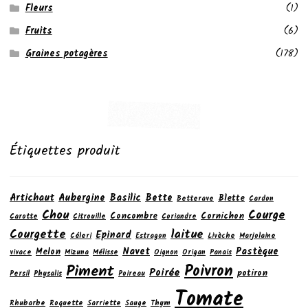
Fleurs
(1)
Fruits
(6)
Graines potagères
(178)
Étiquettes produit
Artichaut
Aubergine
Basilic
Bette
Blette
Betterave
Cardon
Chou
Courge
Concombre
Cornichon
Carotte
Citrouille
Coriandre
laitue
Courgette
Epinard
Céleri
Estragon
Livèche
Marjolaine
Navet
Pastèque
Melon
vivace
Mizuna
Mélisse
Oignon
Origan
Panais
Poivron
Piment
Poirée
potiron
Persil
Physalis
Poireau
Tomate
Rhubarbe
Roquette
Sarriette
Sauge
Thym