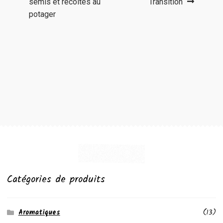
précédent :
suivant :
semis et récoltes au
Transition
de
potager
l’article
Catégories de produits
Aromatiques
(13)