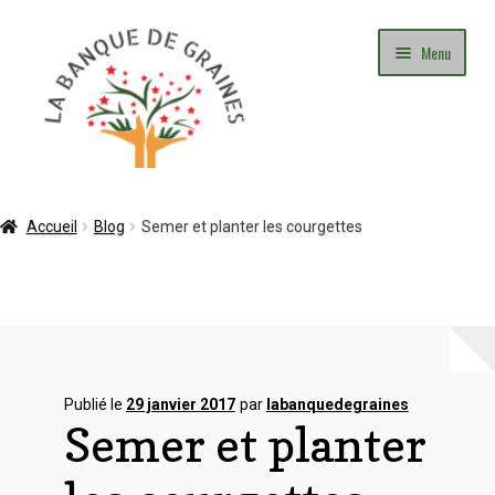
Aller
Aller
Menu
à
au
la
contenu
navigation
Mon Compte
Accueil
Blog
Semer et planter les courgettes
Panier
Commande
Adhésion
Publié le
29 janvier 2017
par
labanquedegraines
Semer et planter
Contact
Blog