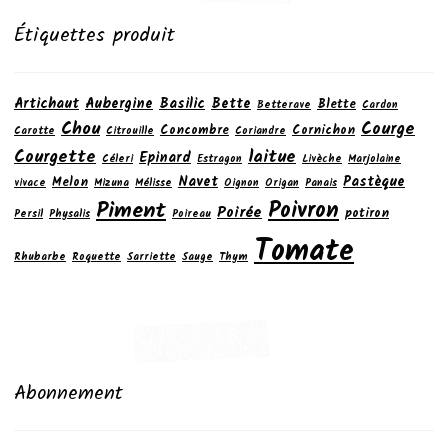
Étiquettes produit
Artichaut
Aubergine
Basilic
Bette
Blette
Betterave
Cardon
Chou
Courge
Concombre
Cornichon
Carotte
Citrouille
Coriandre
laitue
Courgette
Epinard
Céleri
Estragon
Livèche
Marjolaine
Navet
Pastèque
Melon
vivace
Mizuna
Mélisse
Oignon
Origan
Panais
Poivron
Piment
Poirée
potiron
Persil
Physalis
Poireau
Tomate
Rhubarbe
Roquette
Sarriette
Sauge
Thym
Abonnement