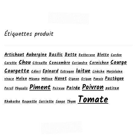
Étiquettes produit
Artichaut
Aubergine
Basilic
Bette
Blette
Betterave
Cardon
Chou
Courge
Concombre
Cornichon
Carotte
Citrouille
Coriandre
laitue
Courgette
Epinard
Céleri
Estragon
Livèche
Marjolaine
Navet
Pastèque
Melon
vivace
Mizuna
Mélisse
Oignon
Origan
Panais
Poivron
Piment
Poirée
potiron
Persil
Physalis
Poireau
Tomate
Rhubarbe
Roquette
Sarriette
Sauge
Thym