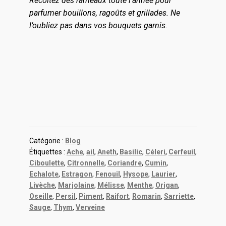
Récoltez des rameaux toute l’année pour
parfumer bouillons, ragoûts et grillades. Ne
l’oubliez pas dans vos bouquets garnis.
Catégorie :
Blog
Étiquettes :
Ache
,
ail
,
Aneth
,
Basilic
,
Céleri
,
Cerfeuil
,
Ciboulette
,
Citronnelle
,
Coriandre
,
Cumin
,
Echalote
,
Estragon
,
Fenouil
,
Hysope
,
Laurier
,
Livèche
,
Marjolaine
,
Mélisse
,
Menthe
,
Origan
,
Oseille
,
Persil
,
Piment
,
Raifort
,
Romarin
,
Sarriette
,
Sauge
,
Thym
,
Verveine