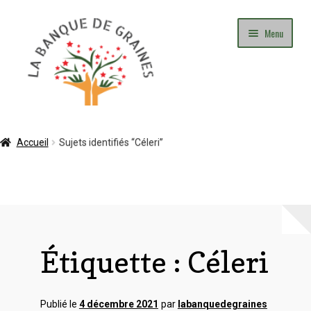
Aller
Aller
Menu
à
au
la
contenu
navigation
Mon Compte
Accueil
Sujets identifiés “Céleri”
Panier
Commande
Adhésion
Étiquette :
Céleri
Contact
Publié le
4 décembre 2021
par
labanquedegraines
Blog