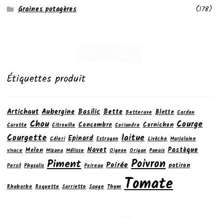
Graines potagères
(178)
Étiquettes produit
Artichaut
Aubergine
Basilic
Bette
Blette
Betterave
Cardon
Chou
Courge
Concombre
Cornichon
Carotte
Citrouille
Coriandre
laitue
Courgette
Epinard
Céleri
Estragon
Livèche
Marjolaine
Navet
Pastèque
Melon
vivace
Mizuna
Mélisse
Oignon
Origan
Panais
Poivron
Piment
Poirée
potiron
Persil
Physalis
Poireau
Tomate
Rhubarbe
Roquette
Sarriette
Sauge
Thym