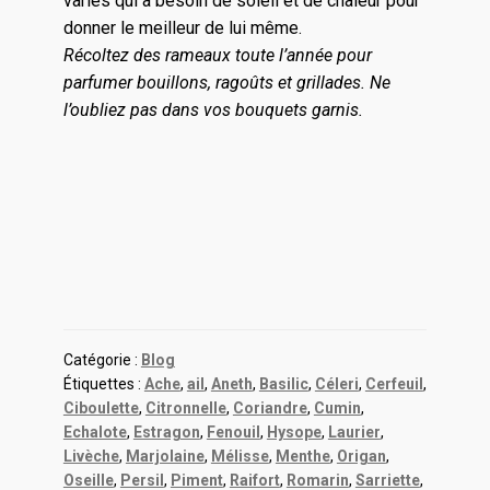
variés qui a besoin de soleil et de chaleur pour
donner le meilleur de lui même.
Récoltez des rameaux toute l’année pour
parfumer bouillons, ragoûts et grillades. Ne
l’oubliez pas dans vos bouquets garnis.
Catégorie :
Blog
Étiquettes :
Ache
,
ail
,
Aneth
,
Basilic
,
Céleri
,
Cerfeuil
,
Ciboulette
,
Citronnelle
,
Coriandre
,
Cumin
,
Echalote
,
Estragon
,
Fenouil
,
Hysope
,
Laurier
,
Livèche
,
Marjolaine
,
Mélisse
,
Menthe
,
Origan
,
Oseille
,
Persil
,
Piment
,
Raifort
,
Romarin
,
Sarriette
,