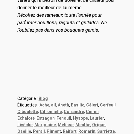
variés qui a besoin de soleil et de chaleur pour
donner le meilleur de lui même.
Récoltez des rameaux toute l’année pour
parfumer bouillons, ragoûts et grillades. Ne
l’oubliez pas dans vos bouquets garnis.
Catégorie :
Blog
Étiquettes :
Ache
,
ail
,
Aneth
,
Basilic
,
Céleri
,
Cerfeuil
,
Ciboulette
,
Citronnelle
,
Coriandre
,
Cumin
,
Echalote
,
Estragon
,
Fenouil
,
Hysope
,
Laurier
,
Livèche
,
Marjolaine
,
Mélisse
,
Menthe
,
Origan
,
Oseille
,
Persil
,
Piment
,
Raifort
,
Romarin
,
Sarriette
,