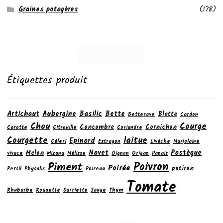
Graines potagères
(178)
Étiquettes produit
Artichaut
Aubergine
Basilic
Bette
Blette
Betterave
Cardon
Chou
Courge
Concombre
Cornichon
Carotte
Citrouille
Coriandre
laitue
Courgette
Epinard
Céleri
Estragon
Livèche
Marjolaine
Navet
Pastèque
Melon
vivace
Mizuna
Mélisse
Oignon
Origan
Panais
Poivron
Piment
Poirée
potiron
Persil
Physalis
Poireau
Tomate
Rhubarbe
Roquette
Sarriette
Sauge
Thym