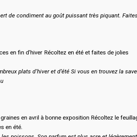
sert de condiment au goût puissant très piquant. Faite
es en fin d’hiver Récoltez en été et faites de jolies
mbreux plats d’hiver et d’été Si vous en trouvez la save
au
graines en avril à bonne exposition Récoltez le feuilla
s en été.
c les poissons. Son parfum est plus acre et légèrement