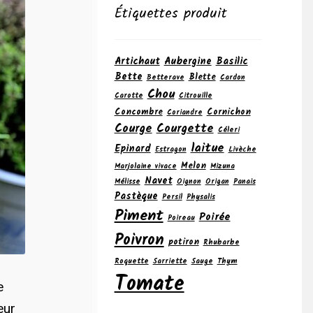
Étiquettes produit
Artichaut
Aubergine
Basilic
Bette
Blette
Betterave
Cardon
Chou
Carotte
Citrouille
Concombre
Cornichon
Coriandre
Courge
Courgette
Céleri
laitue
Epinard
Estragon
Livèche
Melon
Marjolaine vivace
Mizuna
Navet
Mélisse
Oignon
Origan
Panais
Pastèque
Persil
Physalis
Piment
Poirée
Poireau
Poivron
potiron
Rhubarbe
Roquette
Sarriette
Sauge
Thym
Tomate
e
eur