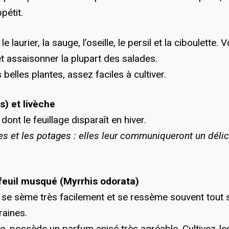
pétit.
laurier, la sauge, l’oseille, le persil et la ciboulette. 
 assaisonner la plupart des salades.
 belles plantes, assez faciles à cultiver.
s) et livèche
ont le feuillage disparaît en hiver.
des et les potages : elles leur communiqueront un déli
rfeuil musqué (Myrrhis odorata)
l, se sème très facilement et se ressème souvent tout 
raines.
e, possède un parfum anisé très agréable. Cultivez-le