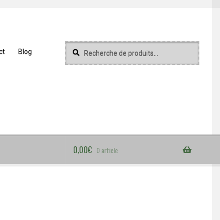
Recherche
Recherche
ct
Blog
pour :
0,00
€
0 article