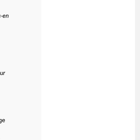
s-en
ur
ge