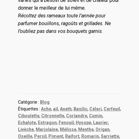
variés qui a besoin de soleil et de chaleur pour
donner le meilleur de lui même.
Récoltez des rameaux toute l’année pour
parfumer bouillons, ragoûts et grillades. Ne
l’oubliez pas dans vos bouquets garnis.
Catégorie :
Blog
Étiquettes :
Ache
,
ail
,
Aneth
,
Basilic
,
Céleri
,
Cerfeuil
,
Ciboulette
,
Citronnelle
,
Coriandre
,
Cumin
,
Echalote
,
Estragon
,
Fenouil
,
Hysope
,
Laurier
,
Livèche
,
Marjolaine
,
Mélisse
,
Menthe
,
Origan
,
Oseille
,
Persil
,
Piment
,
Raifort
,
Romarin
,
Sarriette
,