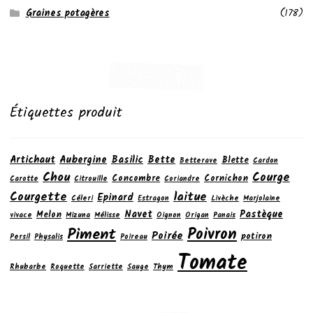
Graines potagères
(178)
Étiquettes produit
Artichaut
Aubergine
Basilic
Bette
Blette
Betterave
Cardon
Chou
Courge
Concombre
Cornichon
Carotte
Citrouille
Coriandre
laitue
Courgette
Epinard
Céleri
Estragon
Livèche
Marjolaine
Navet
Pastèque
Melon
vivace
Mizuna
Mélisse
Oignon
Origan
Panais
Poivron
Piment
Poirée
potiron
Persil
Physalis
Poireau
Tomate
Rhubarbe
Roquette
Sarriette
Sauge
Thym